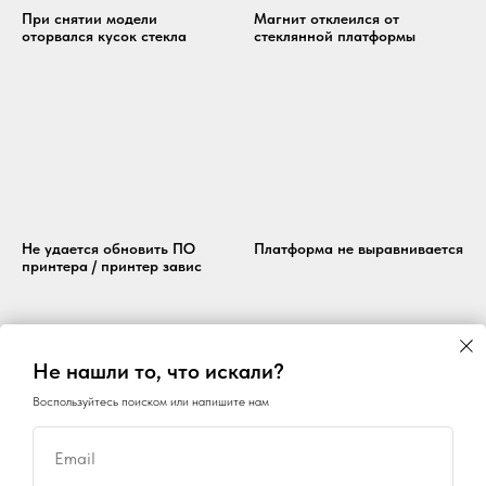
При снятии модели
Магнит отклеился от
оторвался кусок стекла
стеклянной платформы
Не удается обновить ПО
Платформа не выравнивается
принтера / принтер завис
Не нашли то, что искали?
Воспользуйтесь поиском или напишите нам
Email
Сопло не прижимает