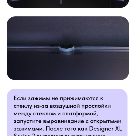
между стеклом и платформой,
запустите выравнивание с открытыми
зажимами. После того как Designer XL
Series 2 выполнит выравнивание,
прижмите зажимы к стеклу и повторно
запустите выравнивание.
2. Запустите выравнивание
В главном меню принтера выберите
«Сервис > Выравнивание платформы».
Принтер запустит алгоритм нагрева
платформы и сопла. После выхода на
рабочую температуру печатающая головка
(ПГ) запустит алгоритм измерения уровня
платформы по четырём точкам в углах
рабочей области.
Не касайтесь платформы руками —
она нагревается до высоких
температур. Операция полностью
автоматическая и дополнительных
действий для её выполнения не нужно.