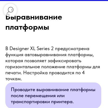
Выравнивание
платформы
В Designer XL Series 2 предусмотрена
функция автовыравнивания платформы,
которая позволяет зафиксировать
горизонтальное положение платформы для
печати. Настройка проводится по 4
точкам.
Проводите выравнивание платформы
после перемещения или
транспортировки принтера.
1. Проверьте установку стекла
Убедитесь, что стекло надёжно
зафиксировано на платформе: оба дальних
паза стекла зафиксированы скобами, нет
воздушной прослойки и посторонних