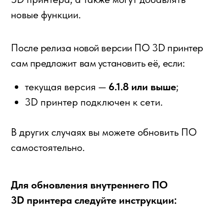
3D принтер подключен к сети.
В других случаях вы можете обновить ПО
самостоятельно.
Для обновления внутреннего ПО
3D принтера следуйте инструкции:
Скачайте актуальную версию прошивки
1.
с официального
сайта
.
2.
Отформатируйте USB flash-накопитель
(файловая система FAT32, интерфейс USB
2.0, рекомендуемый объём — до 16 Гб).
3.
Запишите файл обновления
xplatform.bin
на USB flash-накопитель в корневую папку.
4.
Установите USB flash-накопитель
в разъём USB-А на принтере.