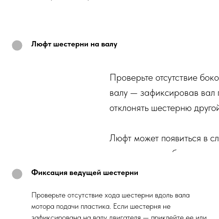
Люфт шестерни на валу
Проверьте отсутствие бок
валу — зафиксировав вал 
отклонять шестерню другой
Люфт может появиться в с
привести к ошибкам пода
люфта замените вал или ш
Фиксация ведущей шестерни
Проверьте отсутствие хода шестерни вдоль вала
мотора подачи пластика. Если шестерня не
зафиксирована на валу двигателя — приклейте ее или