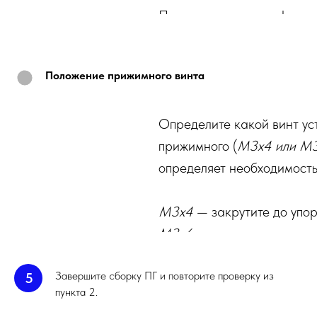
Пружина выполняет функц
шестерней к ведущей. Пр
пластиковая нить надежно 
Положение прижимного винта
пережимается шестернями
пружины может приводить 
Определите какой винт ус
пластика.
прижимного (
М3х4 или М
определяет необходимость
М3х4
— закрутите до упор
М3х6
— закрутите до упора
оборота.
Завершите сборку ПГ и повторите проверку из
5
пункта 2.