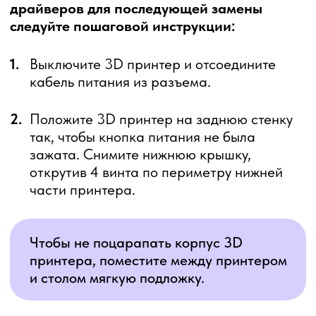
так, чтобы кнопка питания не была
зажата. Снимите нижнюю крышку,
открутив 4 винта по периметру нижней
части принтера.
Чтобы не поцарапать корпус 3D
принтера, поместите между принтером
и столом мягкую подложку.
3.
Отключите контакты вентилятора обдува
платы драйверов из разъема. При помощи
отвертки Torx-TR из комплекта поставки
открутите 4 винта в кожухе обдува