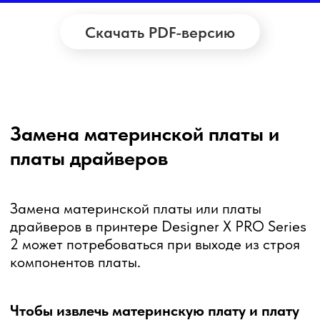
Скачать PDF-версию
Замена материнской платы и
платы драйверов
Замена материнской платы или платы
драйверов в принтере Designer X PRO Series
2 может потребоваться при выходе из строя
компонентов платы.
Чтобы извлечь материнскую плату и плату
драйверов для последующей замены
следуйте пошаговой инструкции:
1.
Выключите 3D принтер и отсоедините
кабель питания из разъема.
2.
Положите 3D принтер на заднюю стенку