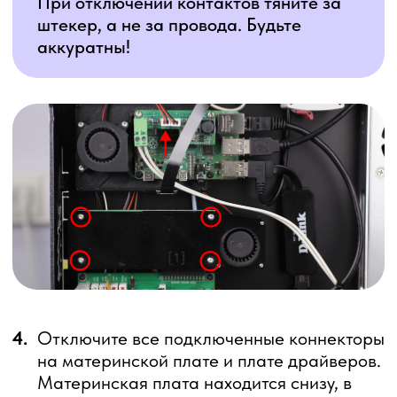
Во избежание путаницы при обратном
подключении рекомендуем
промаркировать коннекторы. Неверное
подключение проводов приведет к
некорректной работе 3D принтера.
Удерживайте плату драйверов при
отключении коннекторов.
5.
Открутите 4 винта в материнской плате и