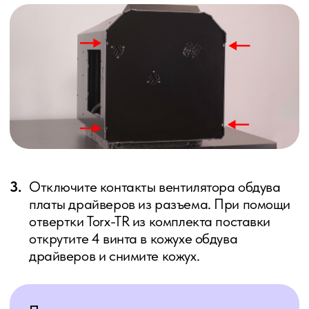
драйверов и снимите кожух.
При отключении контактов тяните за
штекер, а не за провода. Будьте
аккуратны!
4.
Отключите все подключенные коннекторы
на материнской плате и плате драйверов.
Материнская плата находится снизу, в
нее подключено большинство контактов.
Над ней — плата драйверов, на ней
находятся только три разъема.